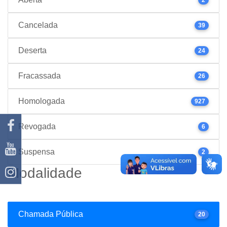
Cancelada
39
Deserta
24
Fracassada
26
Homologada
927
Revogada
6
Suspensa
2
Modalidade
Chamada Pública
20