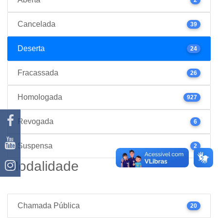
Cancelada
39
Deserta
24
Fracassada
26
Homologada
927
Revogada
6
Suspensa
2
Modalidade
Chamada Pública
20