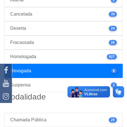
Cancelada
39
Deserta
24
Fracassada
26
Homologada
927
Revogada
6
Suspensa
2
Modalidade
Chamada Pública
20