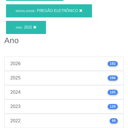
PREGÃO ELETRÔNICO
MODALIDADE:
2015
ANO:
Ano
2026
192
2025
296
2024
105
2023
129
2022
99