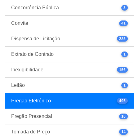
Concorrência Pública
3
Convite
41
Dispensa de Licitação
285
Extrato de Contrato
1
Inexigibilidade
156
Leilão
1
Pregão Eletrônico
495
Pregão Presencial
10
Tomada de Preço
14