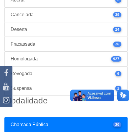
Cancelada
39
Deserta
24
Fracassada
26
Homologada
927
Revogada
6
Suspensa
2
Modalidade
Chamada Pública
20