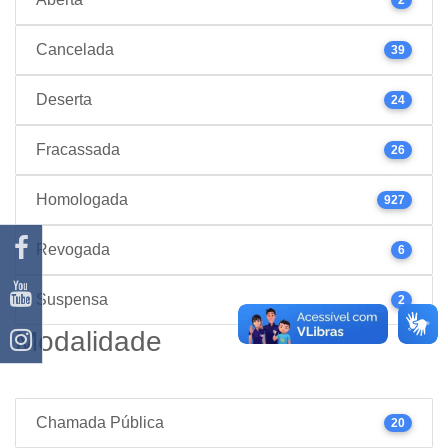
Cancelada
39
Deserta
24
Fracassada
26
Homologada
927
Revogada
6
Suspensa
2
Modalidade
Chamada Pública
20