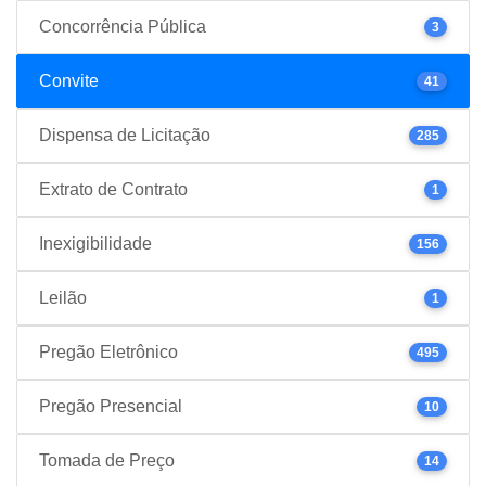
Concorrência Pública
3
Convite
41
Dispensa de Licitação
285
Extrato de Contrato
1
Inexigibilidade
156
Leilão
1
Pregão Eletrônico
495
Pregão Presencial
10
Tomada de Preço
14