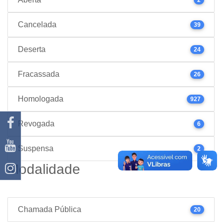
Cancelada
39
Deserta
24
Fracassada
26
Homologada
927
Revogada
6
Suspensa
2
Modalidade
Chamada Pública
20