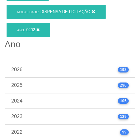
DISPENSA DE LICITAÇÃO
MODALIDADE:
0202
ANO:
Ano
2026
192
2025
296
2024
105
2023
129
2022
99