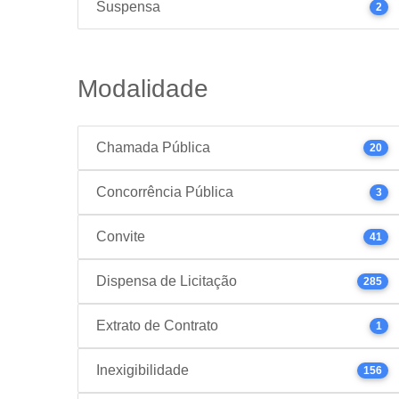
Suspensa
2
Modalidade
Chamada Pública
20
Concorrência Pública
3
Convite
41
Dispensa de Licitação
285
Extrato de Contrato
1
Inexigibilidade
156