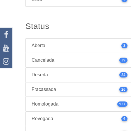
Status
Aberta
2
Cancelada
39
Deserta
24
Fracassada
26
Homologada
927
Revogada
6