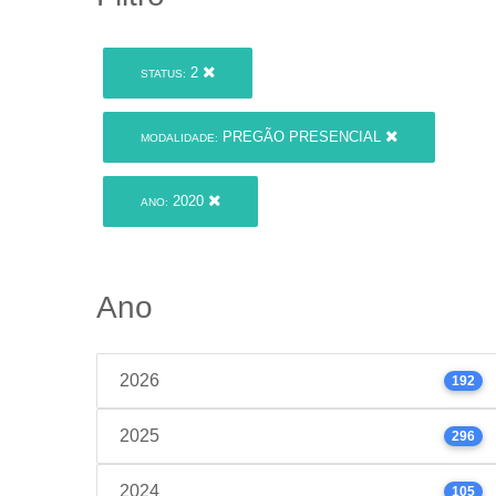
2
STATUS:
PREGÃO PRESENCIAL
MODALIDADE:
2020
ANO:
Ano
2026
192
2025
296
2024
105