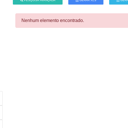
PESQUISA AVANÇADA
GERAR XLS
GERA
Nenhum elemento encontrado.