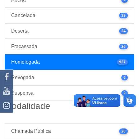
Cancelada
39
Deserta
24
Fracassada
26
Homologada
927
Revogada
6
Suspensa
2
Modalidade
Chamada Pública
20