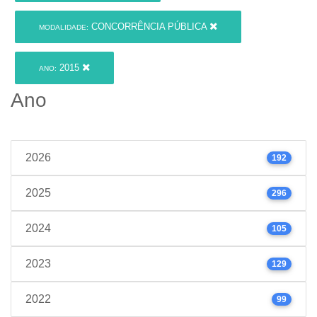
CONCORRÊNCIA PÚBLICA
MODALIDADE:
2015
ANO:
Ano
2026
192
2025
296
2024
105
2023
129
2022
99