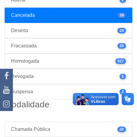
Cancelada
39
Deserta
24
Fracassada
26
Homologada
927
Revogada
6
Suspensa
2
Modalidade
Chamada Pública
20