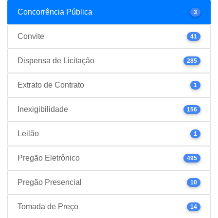
Concorrência Pública
3
Convite
41
Dispensa de Licitação
285
Extrato de Contrato
1
Inexigibilidade
156
Leilão
1
Pregão Eletrônico
495
Pregão Presencial
10
Tomada de Preço
14