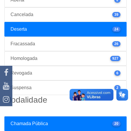
Cancelada
39
Deserta
24
Fracassada
26
Homologada
927
Revogada
6
Suspensa
2
Modalidade
Chamada Pública
20