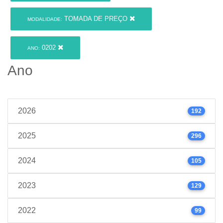
TOMADA DE PREÇO
MODALIDADE:
0202
ANO:
Ano
2026
192
2025
296
2024
105
2023
129
2022
99