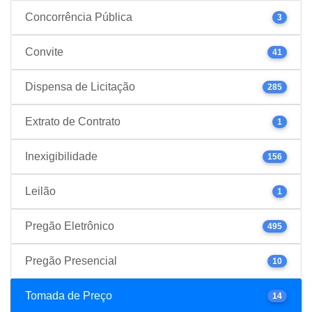
Concorrência Pública
3
Convite
41
Dispensa de Licitação
285
Extrato de Contrato
1
Inexigibilidade
156
Leilão
1
Pregão Eletrônico
495
Pregão Presencial
10
Tomada de Preço
14