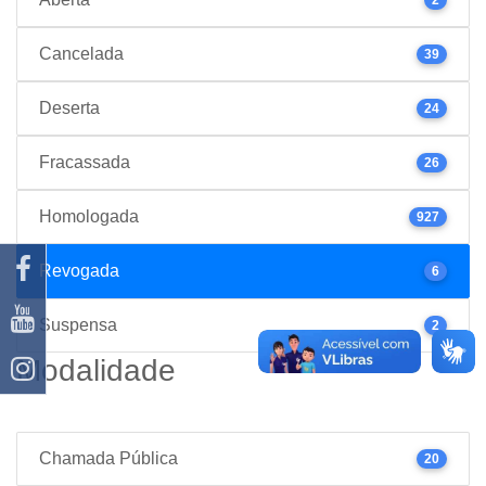
Cancelada
39
Deserta
24
Fracassada
26
Homologada
927
Revogada
6
Suspensa
2
Modalidade
Chamada Pública
20