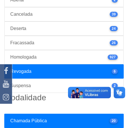
Cancelada
39
Deserta
24
Fracassada
26
Homologada
927
Revogada
6
Suspensa
2
Modalidade
Chamada Pública
20