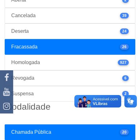
Cancelada
39
Deserta
24
Fracassada
26
Homologada
927
Revogada
6
Suspensa
2
Modalidade
Chamada Pública
20