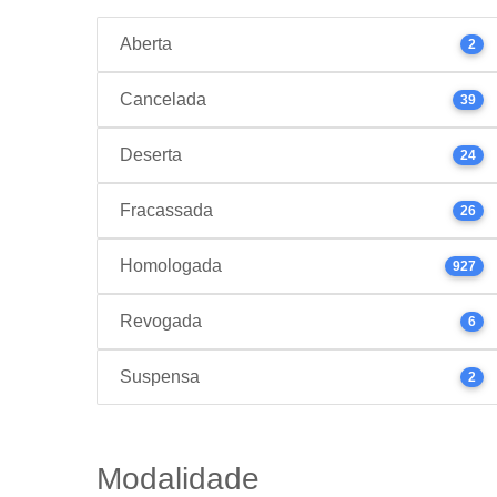
Aberta
2
Cancelada
39
Deserta
24
Fracassada
26
Homologada
927
Revogada
6
Suspensa
2
Modalidade