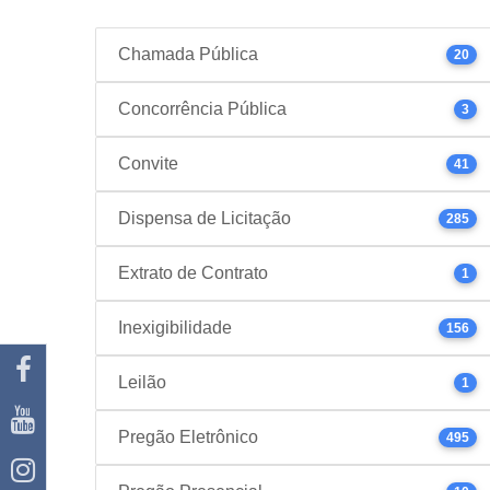
Chamada Pública
20
Concorrência Pública
3
Convite
41
Dispensa de Licitação
285
Extrato de Contrato
1
Inexigibilidade
156
Leilão
1
Pregão Eletrônico
495