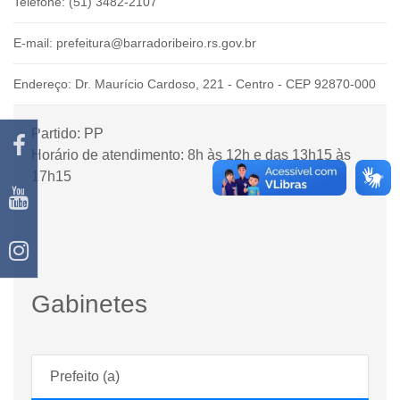
Telefone:
(51) 3482-2107
E-mail:
prefeitura@barradoribeiro.rs.gov.br
Endereço:
Dr. Maurício Cardoso, 221 - Centro - CEP 92870-000
Partido:
PP
Horário de atendimento:
8h às 12h e das 13h15 às
17h15
Gabinetes
Prefeito (a)