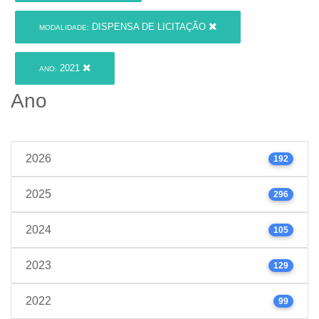
DISPENSA DE LICITAÇÃO
MODALIDADE:
2021
ANO:
Ano
2026
192
2025
296
2024
105
2023
129
2022
99