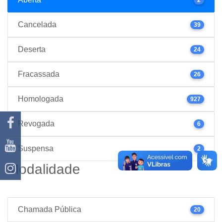
Cancelada
39
Deserta
24
Fracassada
26
Homologada
927
Revogada
6
Suspensa
2
Modalidade
Chamada Pública
20