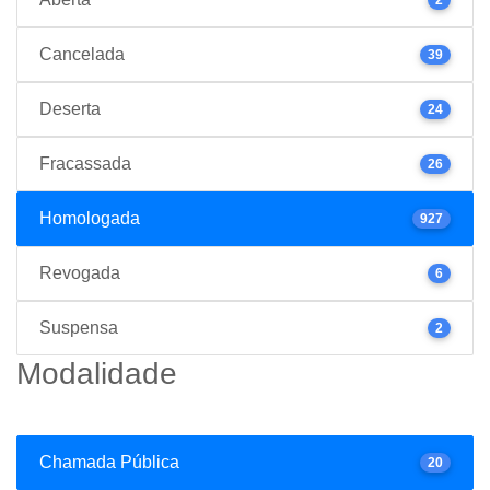
Cancelada
39
Deserta
24
Fracassada
26
Homologada
927
Revogada
6
Suspensa
2
Modalidade
Chamada Pública
20