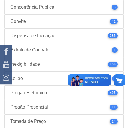
Concorrência Pública
3
Convite
41
Dispensa de Licitação
285
Extrato de Contrato
1
Inexigibilidade
156
Leilão
1
Pregão Eletrônico
495
Pregão Presencial
10
Tomada de Preço
14