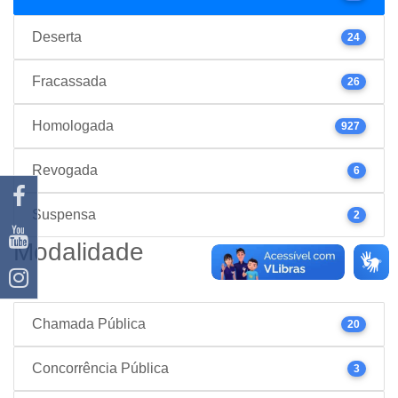
Deserta
24
Fracassada
26
Homologada
927
Revogada
6
Suspensa
2
Modalidade
Chamada Pública
20
Concorrência Pública
3