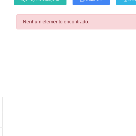
PESQUISA AVANÇADA
GERAR XLS
GERA
Nenhum elemento encontrado.