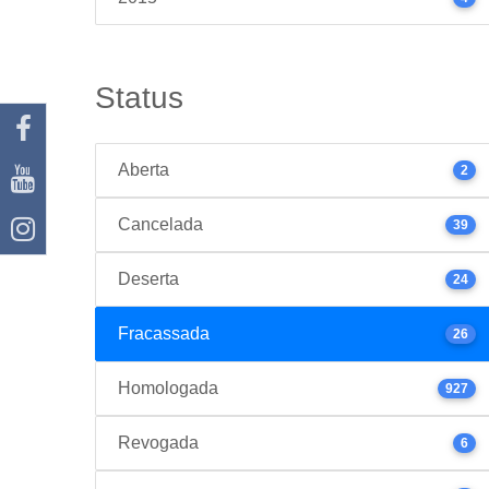
Status
Aberta
2
Cancelada
39
Deserta
24
Fracassada
26
Homologada
927
Revogada
6