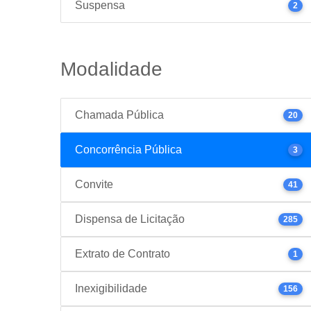
Suspensa
2
Modalidade
Chamada Pública
20
Concorrência Pública
3
Convite
41
Dispensa de Licitação
285
Extrato de Contrato
1
Inexigibilidade
156