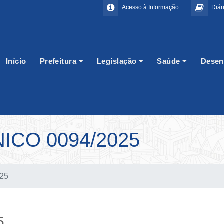
Acesso à Informação
Diári
Início
Prefeitura
Legislação
Saúde
Desen
CO 0094/2025
025
5