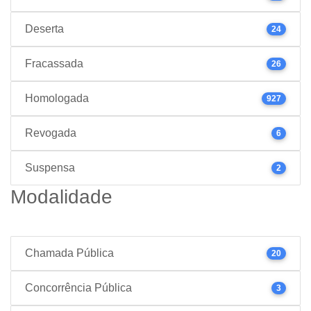
Deserta
24
Fracassada
26
Homologada
927
Revogada
6
Suspensa
2
Modalidade
Chamada Pública
20
Concorrência Pública
3