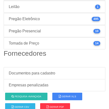
Leilão
1
Pregão Eletrônico
495
Pregão Presencial
10
Tomada de Preço
14
Fornecedores
Documentos para cadastro
Empresas penalizadas
PESQUISA AVANÇADA
GERAR XLS
GERAR CSV
GERAR PDF