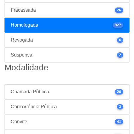
Fracassada
26
Homologada
927
Revogada
6
Suspensa
2
Modalidade
Chamada Pública
20
Concorrência Pública
3
Convite
41